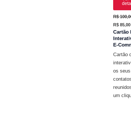
deta
R$
100,0
R$
85,00
Cartão 
Interat
E-Com
Cartão d
interati
os seus
contato
reunido
um cliq