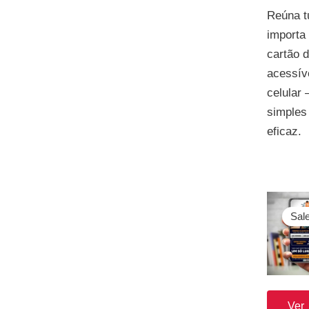
Reúna t
importa
cartão d
acessív
celular
simples
eficaz.
O
preço
Sale
original
era:
R$ 100,0
Ver