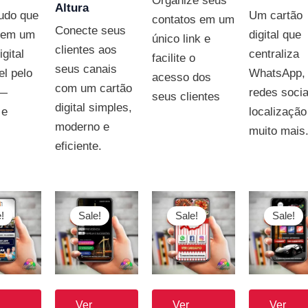
Organize seus
Altura
udo que
Um cartão
contatos em um
Conecte seus
 em um
digital que
único link e
clientes aos
igital
centraliza
facilite o
seus canais
el pelo
WhatsApp,
acesso dos
com um cartão
 —
redes socia
seus clientes
digital simples,
 e
localização
moderno e
muito mais
eficiente.
O
O
O
O
O
O
O
preço
preço
preço
preço
preço
preço
pre
!
Sale!
Sale!
Sale!
atual
original
atual
original
atual
original
atua
é:
era:
é:
era:
é:
era:
é:
0.
R$ 85,00.
R$ 100,00.
R$ 85,00.
R$ 100,00.
R$ 85,00.
R$ 100,00.
R$ 8
Ver
Ver
Ver