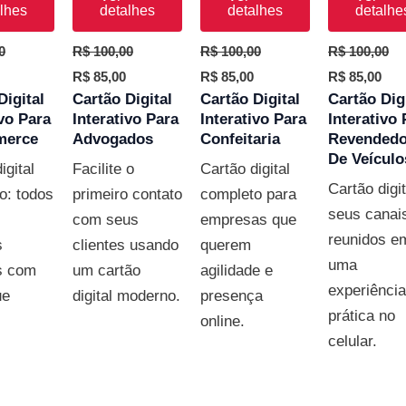
lhes
detalhes
detalhes
detalhe
0
R$
100,00
R$
100,00
R$
100,00
R$
85,00
R$
85,00
R$
85,00
Digital
Cartão Digital
Cartão Digital
Cartão Dig
ivo Para
Interativo Para
Interativo Para
Interativo 
merce
Advogados
Confeitaria
Revendedo
De Veículo
igital
Facilite o
Cartão digital
Cartão digit
vo: todos
primeiro contato
completo para
seus canai
com seus
empresas que
reunidos e
s
clientes usando
querem
uma
s com
um cartão
agilidade e
experiência
ue
digital moderno.
presença
prática no
online.
celular.