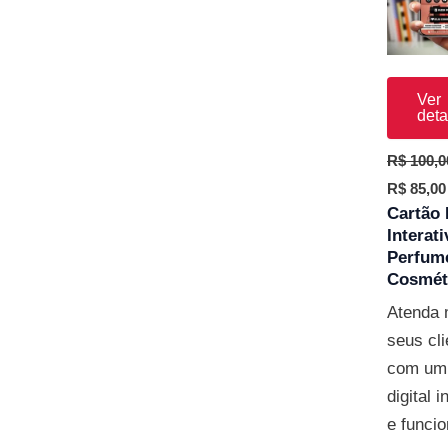
R$ 100,0
Ver
deta
R$
100,0
R$
85,00
Cartão 
Interat
Perfum
Cosmét
Atenda 
seus cli
com um 
digital i
e funcio