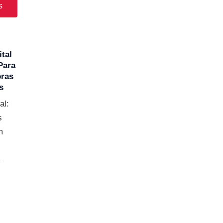
s
ital
Para
ras
s
al:
s
m