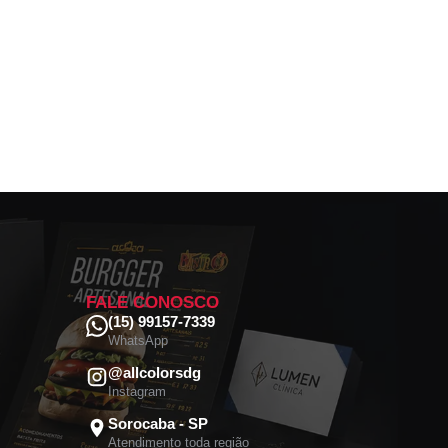
FALE CONOSCO
(15) 99157-7339
WhatsApp
@allcolorsdg
Instagram
Sorocaba - SP
Atendimento toda região