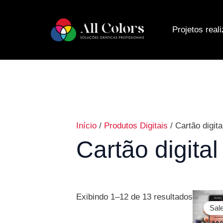
Ir
Classifi
para
por
Projetos real
o
popular
conteúdo
Início
/
Produtos Digitais
/ Cartão digita
Cartão digital
O
Exibindo 1–12 de 13 resultados
preço
Sale
original
era: