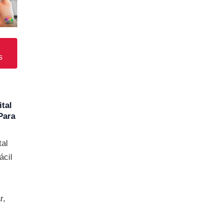
5,00.
s
ital
Para
tal
ácil
,
r,