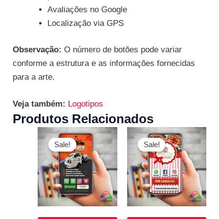
Avaliações no Google
Localização via GPS
Observação:
O número de botões pode variar
conforme a estrutura e as informações fornecidas
para a arte.
Veja também:
Logotipos
Produtos Relacionados
O
O
O
O
preço
preço
preço
preço
Sale!
Sale!
Sale!
Sale!
original
atual
original
atual
era:
é:
era:
é:
R$ 100,00.
R$ 85,00.
R$ 100,00.
R$ 85,00