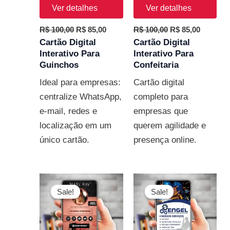
Ver detalhes
Ver detalhes
R$
100,00
R$
85,00
R$
100,00
R$
85,00
Cartão Digital
Cartão Digital
Interativo Para
Interativo Para
Guinchos
Confeitaria
Ideal para empresas:
Cartão digital
centralize WhatsApp,
completo para
e-mail, redes e
empresas que
localização em um
querem agilidade e
único cartão.
presença online.
O
O
O
O
preço
preço
preço
preço
Sale!
Sale!
Sale!
Sale!
original
atual
original
atual
era:
é:
era:
é:
R$ 100,00.
R$ 85,00.
R$ 100,00.
R$ 85,00