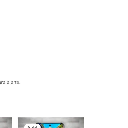
ra a arte.
O
O
preço
preço
Sale!
Sale!