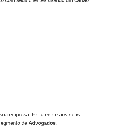
tato com seus clientes usando um cartão
 sua empresa. Ele oferece aos seus
o segmento de
Advogados
.