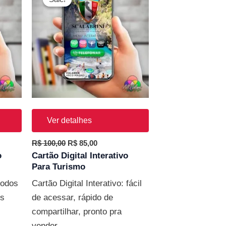
original
atual
era:
é:
.
R$ 100,00.
R$ 85,00.
Ver detalhes
R$
100,00
R$
85,00
o
Cartão Digital Interativo
Para Turismo
 todos
Cartão Digital Interativo: fácil
os
de acessar, rápido de
compartilhar, pronto pra
vender.