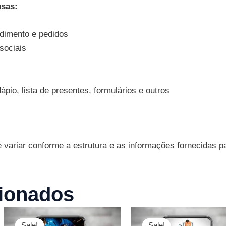
usas:
dimento e pedidos
sociais
ápio, lista de presentes, formulários e outros
ariar conforme a estrutura e as informações fornecidas pa
ionados
O
O
O
O
preço
preço
preço
preço
Sale!
Sale!
Sale!
Sale!