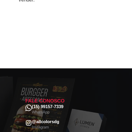
FALE CONOSCO
(15) 99157-7339
WhatsApp
@allcolorsdg
Instagram