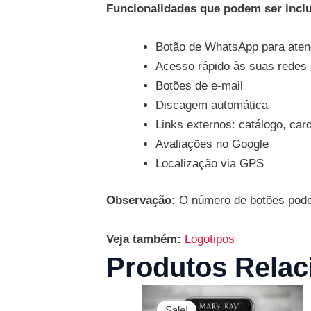
Funcionalidades que podem ser incl
Botão de WhatsApp para aten
Acesso rápido às suas redes 
Botões de e-mail
Discagem automática
Links externos: catálogo, card
Avaliações no Google
Localização via GPS
Observação:
O número de botões pode v
Veja também:
Logotipos
Produtos Relac
O
O
preço
preço
Sale!
Sale!