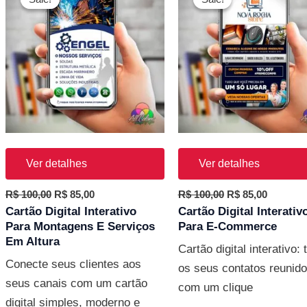
original
atual
original
atual
era:
é:
era:
é:
R$ 100,00.
R$ 85,00.
R$ 100,00.
R$ 85,00
Ver detalhes
Ver detalhes
R$
100,00
R$
85,00
R$
100,00
R$
85,00
Cartão Digital Interativo
Cartão Digital Interativ
Para Montagens E Serviços
Para E-Commerce
Em Altura
Cartão digital interativo:
Conecte seus clientes aos
os seus contatos reunid
seus canais com um cartão
com um clique
digital simples, moderno e