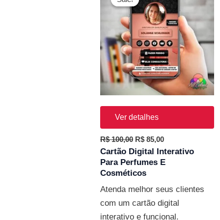
original
atual
era:
é:
R$ 100,00.
R$ 85,00.
Ver detalhes
R$
100,00
R$
85,00
Cartão Digital Interativo
Para Perfumes E
Cosméticos
Atenda melhor seus clientes
com um cartão digital
interativo e funcional.