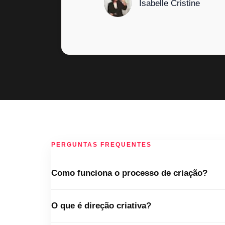
Isabelle Cristine
d
o
c
o
m
o
5
d
e
5
PERGUNTAS FREQUENTES
Como funciona o processo de criação?
O que é direção criativa?