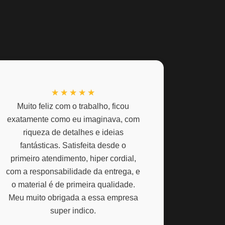
C
★
★
★
★
★
l
Muito feliz com o trabalho, ficou
exatamente como eu imaginava, com
a
riqueza de detalhes e ideias
s
fantásticas. Satisfeita desde o
s
primeiro atendimento, hiper cordial,
i
com a responsabilidade da entrega, e
f
o material é de primeira qualidade.
i
Meu muito obrigada a essa empresa
c
super indico.
a