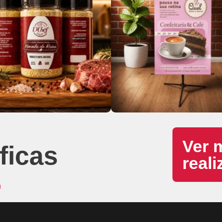
Ver 
ficas
real
.