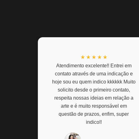
C
★
★
★
★
★
l
Atendimento excelente!! Entrei em
contato através de uma indicação e
a
hoje sou eu quem indico kkkkkk Muito
s
solicito desde o primeiro contato,
s
respeita nossas ideias em relação a
i
arte e é muito responsável em
f
questão de prazos, enfim, super
i
indico!!
c
a