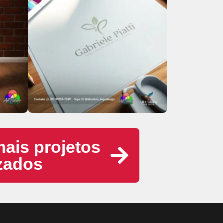
mais projetos
izados