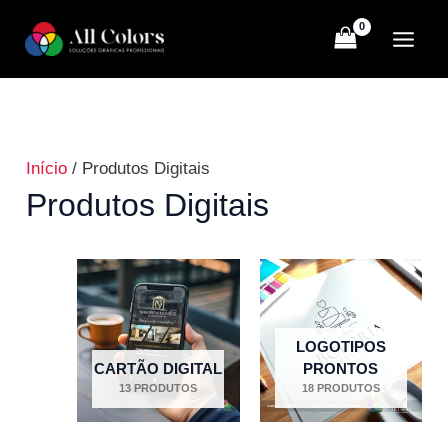
Ir
para
o
conteúdo
Início
/ Produtos Digitais
Produtos Digitais
LOGOTIPOS
CARTÃO DIGITAL
PRONTOS
13 PRODUTOS
18 PRODUTOS