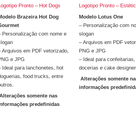
Logotipo Pronto – Hot Dogs
Logotipo Pronto – Estéti
Modelo Brazeira Hot Dog
Modelo Lotus One
Gourmet
– Personalização com n
– Personalização com nome e
slogan
slogan
– Arquivos em PDF vetor
– Arquivos em PDF vetorizado,
PNG e JPG
PNG e JPG
– Ideal para confeitarias,
– Ideal para lanchonetes, hot
docerias e cake designe
doguerias, food trucks, entre
Alterações somente na
outros.
informações predefinid
Alterações somente nas
informações predefinidas