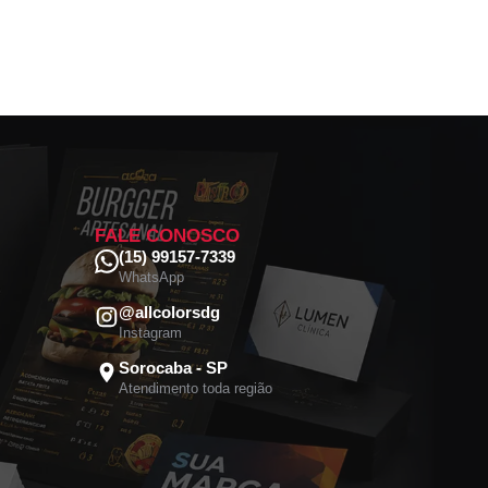
FALE CONOSCO
(15) 99157-7339
WhatsApp
@allcolorsdg
Instagram
Sorocaba - SP
Atendimento toda região