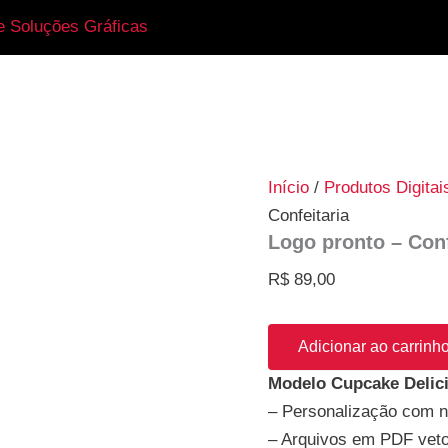
Logo
e Soluções Gráficas
pronto
-
Confeitaria
quantidade
Início
/
Produtos Digitai
Confeitaria
Logo pronto – Conf
R$
89,00
Adicionar ao carrinh
Modelo Cupcake Delic
– Personalização com 
– Arquivos em PDF vet