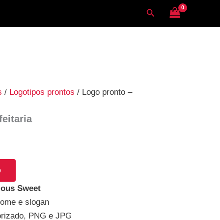
Pesquisar
s
/
Logotipos prontos
/ Logo pronto –
eitaria
o
ious Sweet
nome e slogan
orizado, PNG e JPG