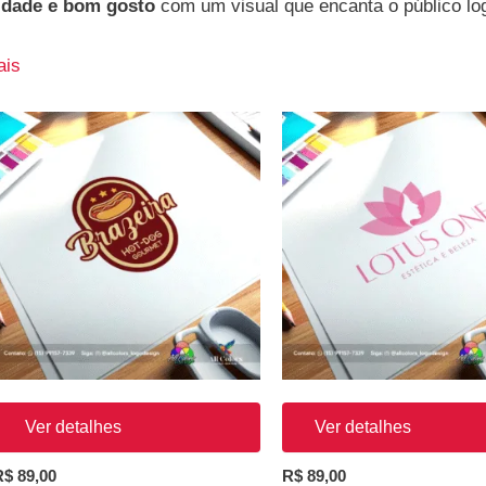
lidade e bom gosto
com um visual que encanta o público log
ais
Ver detalhes
Ver detalhes
R$
89,00
R$
89,00