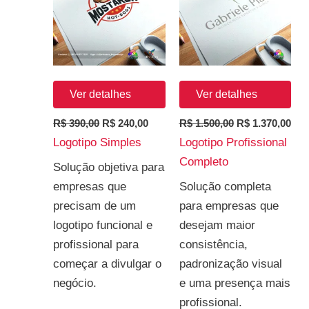
R$ 390,00.
R$ 240,00.
R$ 1.500,00.
R$ 
Ver detalhes
Ver detalhes
R$
390,00
R$
240,00
R$
1.500,00
R$
1.370,00
Logotipo Simples
Logotipo Profissional
Completo
Solução objetiva para
empresas que
Solução completa
precisam de um
para empresas que
logotipo funcional e
desejam maior
profissional para
consistência,
começar a divulgar o
padronização visual
negócio.
e uma presença mais
profissional.