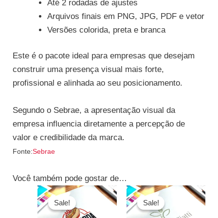
Até 2 rodadas de ajustes
Arquivos finais em PNG, JPG, PDF e vetor
Versões colorida, preta e branca
Este é o pacote ideal para empresas que desejam
construir uma presença visual mais forte,
profissional e alinhada ao seu posicionamento.
Segundo o Sebrae, a apresentação visual da
empresa influencia diretamente a percepção de
valor e credibilidade da marca.
Fonte:
Sebrae
Você também pode gostar de…
O
O
O
O
preço
preço
preço
pre
Sale!
Sale!
Sale!
Sale!
original
atual
original
atua
era:
é:
era:
é: