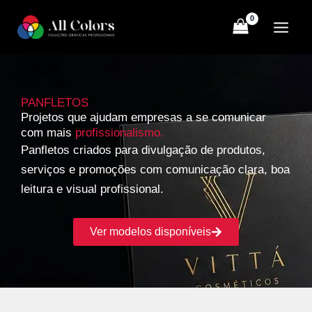
Ir
para
o
conteúdo
PANFLETOS
Projetos que ajudam empresas a se comunicar
com mais
profissionalismo.
Panfletos criados para divulgação de produtos,
serviços e promoções com comunicação clara, boa
leitura e visual profissional.
Ver modelos disponíveis