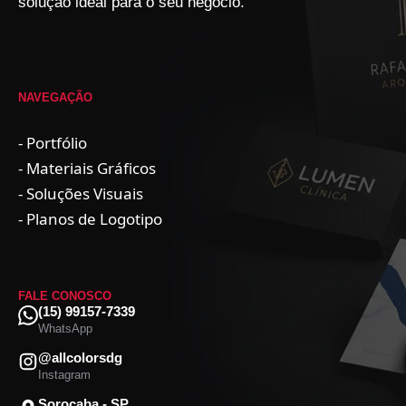
solução ideal para o seu negócio.
NAVEGAÇÃO
- Portfólio
- Materiais Gráficos
- Soluções Visuais
- Planos de Logotipo
FALE CONOSCO
(15) 99157-7339
WhatsApp
@allcolorsdg
Instagram
Sorocaba - SP