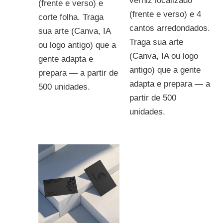
verniz localizado
(frente e verso) e
(frente e verso) e 4
corte folha. Traga
cantos arredondados.
sua arte (Canva, IA
Traga sua arte
ou logo antigo) que a
(Canva, IA ou logo
gente adapta e
antigo) que a gente
prepara — a partir de
adapta e prepara — a
500 unidades.
partir de 500
unidades.
Faixa
de
preço:
R$ 217,00
através
R$ 237,00