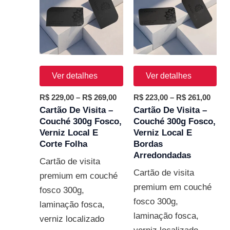
R$ 229,00
R$ 22
através
atrav
R$ 269,00
R$ 26
Ver detalhes
Ver detalhes
R$
229,00
–
R$
269,00
R$
223,00
–
R$
261,00
Cartão De Visita –
Cartão De Visita –
Couché 300g Fosco,
Couché 300g Fosco,
Verniz Local E
Verniz Local E
Corte Folha
Bordas
Arredondadas
Cartão de visita
Cartão de visita
premium em couché
premium em couché
fosco 300g,
fosco 300g,
laminação fosca,
laminação fosca,
verniz localizado