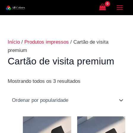
Ir
Classificado
para
por
o
popularidade
conteúdo
Início
/
Produtos impressos
/ Cartão de visita
premium
Cartão de visita premium
Mostrando todos os 3 resultados
Faixa
Faixa
de
de
preço:
preço